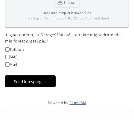
Upload
Drag and drop or browse files
Files Supported
:
Image, PDF, DOC, ZIP, Spreadsheet
Jeg accepterer, at Garage9500 må kontakte mig vedrørende
min forespørgsel på:.
*
Telefon
SMS
Mail
Send forespørgsel
Powered by
FormCRM