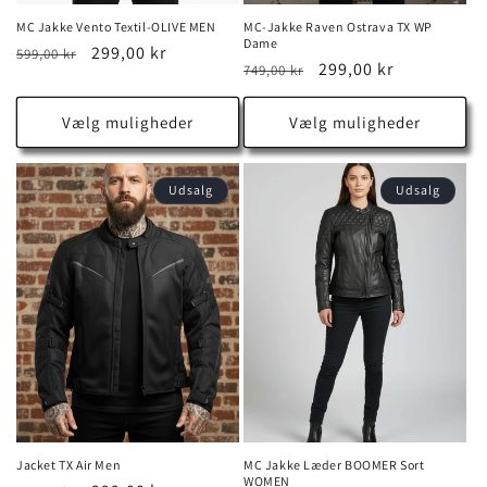
MC Jakke Vento Textil-OLIVE MEN
MC-Jakke Raven Ostrava TX WP
Dame
Normalpris
Udsalgspris
299,00 kr
599,00 kr
Normalpris
Udsalgspris
299,00 kr
749,00 kr
Vælg muligheder
Vælg muligheder
Udsalg
Udsalg
Jacket TX Air Men
MC Jakke Læder BOOMER Sort
WOMEN