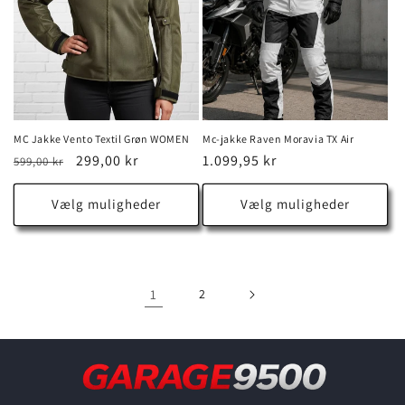
MC Jakke Vento Textil Grøn WOMEN
Mc-jakke Raven Moravia TX Air
Normalpris
Udsalgspris
299,00 kr
Normalpris
1.099,95 kr
599,00 kr
Vælg muligheder
Vælg muligheder
1
2