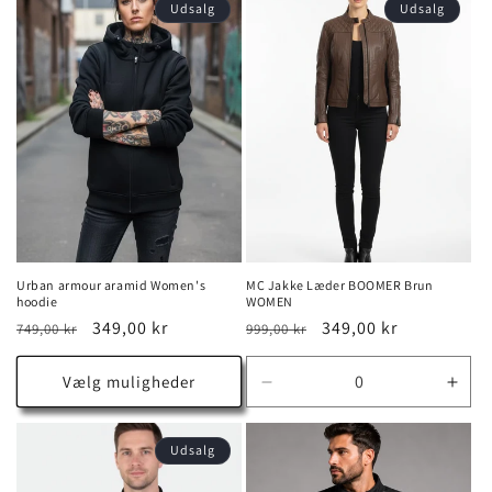
Udsalg
Udsalg
Urban armour aramid Women's
MC Jakke Læder BOOMER Brun
hoodie
WOMEN
Normalpris
Udsalgspris
349,00 kr
Normalpris
Udsalgspris
349,00 kr
749,00 kr
999,00 kr
Vælg muligheder
Reducer
Øg
antallet
antal
for
for
Udsalg
brown
bro
/
/