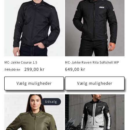
medium
med
MC-Jakke Course 1.5
MC-Jakke Raven Rila Softshell WP
Normalpris
Udsalgspris
299,00 kr
Normalpris
649,00 kr
749,00 kr
Vælg muligheder
Vælg muligheder
Udsalg