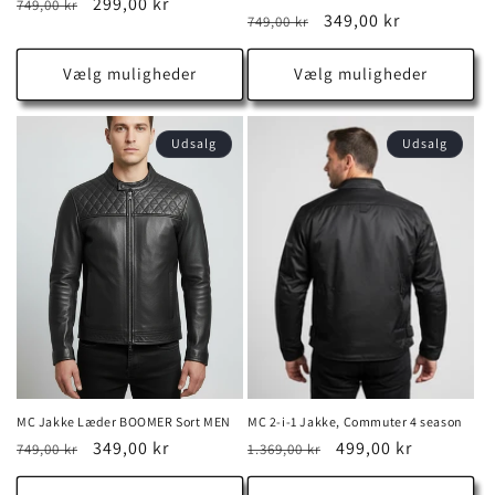
Normalpris
Udsalgspris
299,00 kr
749,00 kr
Normalpris
Udsalgspris
349,00 kr
749,00 kr
Vælg muligheder
Vælg muligheder
Udsalg
Udsalg
MC Jakke Læder BOOMER Sort MEN
MC 2-i-1 Jakke, Commuter 4 season
Normalpris
Udsalgspris
349,00 kr
Normalpris
Udsalgspris
499,00 kr
749,00 kr
1.369,00 kr