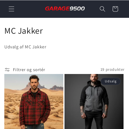
Gå til
Indkøbskurv
indhold
K
MC Jakker
o
Udvalg af MC Jakker
l
l
Filtrer og sortér
19 produkter
e
Udsalg
k
t
i
o